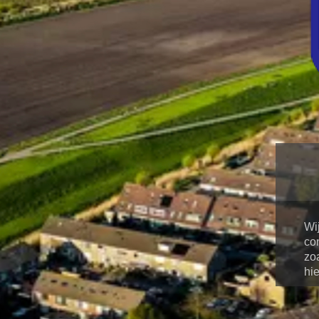
Wi
co
zo
hi