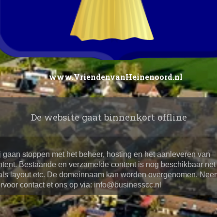
www.VriendenvanHeinenoord.nl
De website gaat binnenkort offline
j gaan stoppen met het beheer, hosting en het aanleveren van
ntent. Bestaande en verzamelde content is nog beschikbaar net
als layout etc. De domeinnaam kan worden overgenomen. Nee
ervoor contact et ons op via: info@businesscc.nl