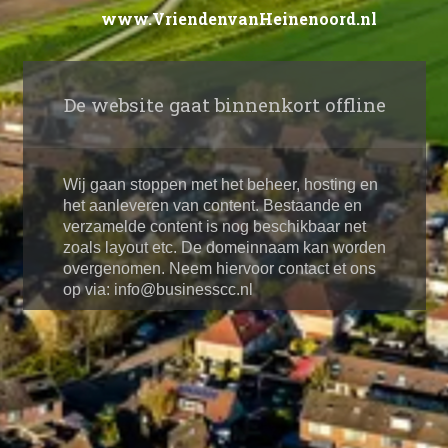
www.VriendenvanHeinenoord.nl
De website gaat binnenkort offline
Wij gaan stoppen met het beheer, hosting en
het aanleveren van content. Bestaande en
verzamelde content is nog beschikbaar net
zoals layout etc. De domeinnaam kan worden
overgenomen. Neem hiervoor contact et ons
op via: info@businesscc.nl